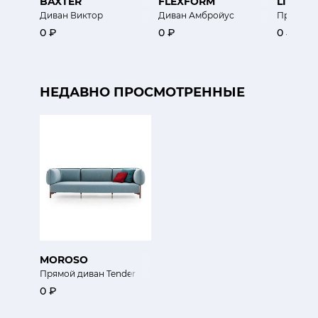
BAXTER
FLEXFORM
LIU-JO
Диван Виктор
Диван Амбройус
Прямой д
0 ₽
0 ₽
0 ₽
НЕДАВНО ПРОСМОТРЕННЫЕ
MOROSO
Прямой диван Tender
0 ₽