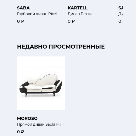
SABA
KARTELL
SABA
Глубокий диван Pixel
Диван Бетти
Диван Re
0 ₽
0 ₽
0 ₽
НЕДАВНО ПРОСМОТРЕННЫЕ
MOROSO
Прямой диван Saula Marina
0 ₽