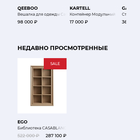
QEEBOO
KARTELL
GALLOT
Вешалка для одежды Сагуаро фуксия
Контейнер Модульный
Стойка 
98 000 ₽
17 000 ₽
365 000
НЕДАВНО ПРОСМОТРЕННЫЕ
SALE
EGO
Библиотека CASABLANCA
522 000 ₽
287 100 ₽