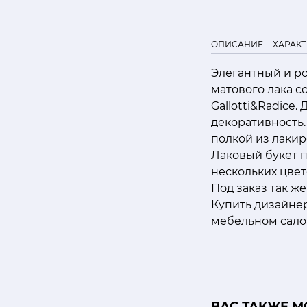
ОПИСАНИЕ
ХАРАК
Элегантный и р
матового лака с
Gallotti&Radice
декоративность.
полкой из лакир
Лаковый букет п
нескольких цвет
Под заказ так ж
Купить дизайне
мебельном сало
ВАС ТАКЖЕ М