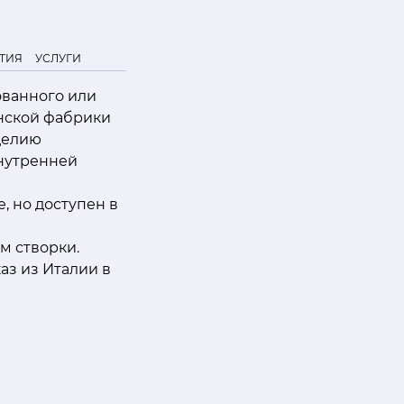
ТИЯ
УСЛУГИ
ованного или
янской фабрики
зделию
внутренней
, но доступен в
м створки.
аз из Италии в