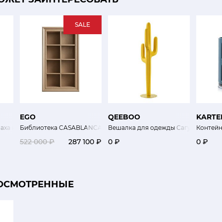
SALE
EGO
QEEBOO
KARTE
аха несет книги
Библиотека CASABLANCA
Вешалка для одежды Сагуаро желт
Контей
522 000 ₽
287 100 ₽
0 ₽
0 ₽
ОСМОТРЕННЫЕ