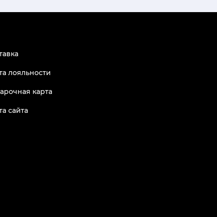
тавка
та лояльности
арочная карта
та сайта