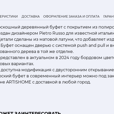
ТЕРИСТИКИ
ДОСТАВКА
ОФОРМЛЕНИЕ ЗАКАЗА И ОПЛАТА
ГАРАН
оскошный деревянный буфет с покрытием из полир
оздан дизайнером Pietro Russo для известной италь
. Детали сделаны из матовой латуни, что добавляет и
 Буфет оснащен дверью с системой push and pull и 
ованного дерева в той же отделке.
редставлен в актуальном в 2024 году бордовом цвете
овых вариантах.
е доступна модификация с двусторонним открывание
рский буфет в современный интерьер можно под зак
не ARTISHOME с доставкой в любой город.
ОЖЕТ ЗАИНТЕРЕСОВАТЬ