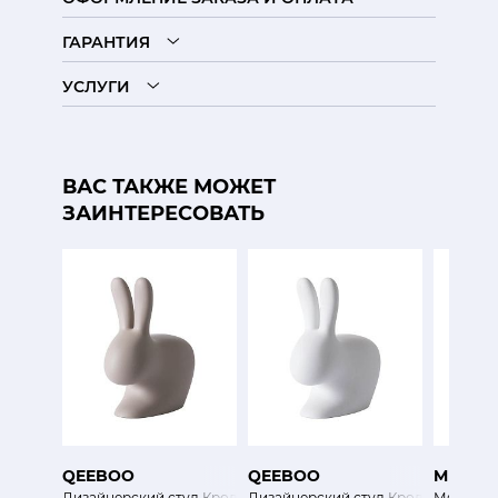
ГАРАНТИЯ
УСЛУГИ
ВАС ТАКЖЕ МОЖЕТ
ЗАИНТЕРЕСОВАТЬ
QEEBOO
QEEBOO
MINIFO
Дизайнерский стул Кролик
Дизайнерский стул Кролик
Мягкий с