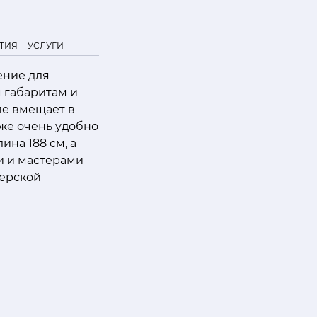
ТИЯ
УСЛУГИ
ение для
 габаритам и
ие вмещает в
кже очень удобно
ина 188 см, а
ми и мастерами
ьерской