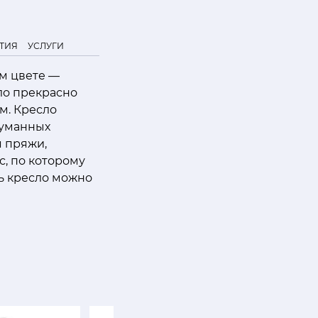
ТИЯ
УСЛУГИ
ом цвете —
ло прекрасно
см. Кресло
думанных
 пряжи,
с, по которому
ь кресло можно