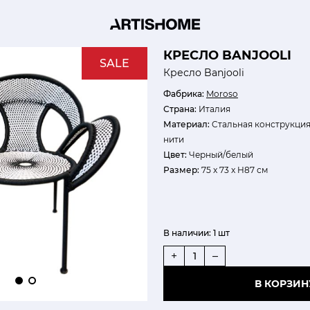
КРЕСЛО BANJOOLI
SALE
Кресло Banjooli
Фабрика:
Moroso
Страна:
Италия
Материал:
Cтальная конструкция
нити
Цвет:
Черный/белый
Размер:
75 x 73 x H87 см
В наличии:
1 шт
+
–
В КОРЗИН