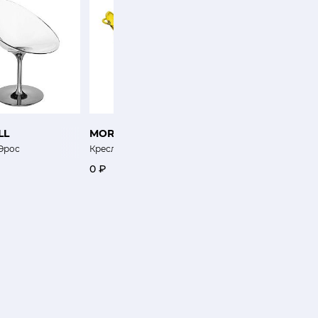
LL
MOROSO
SABA
Эрос
Кресло Imba
Мягкое кресло Geo
0 ₽
0 ₽