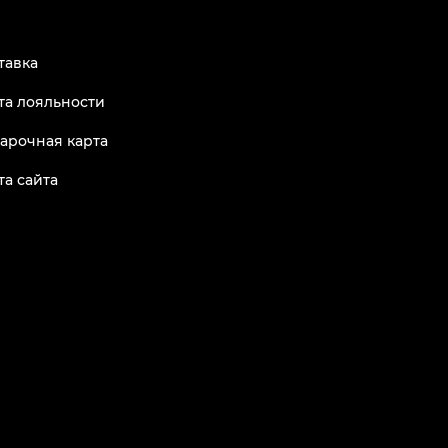
тавка
та лояльности
арочная карта
та сайта