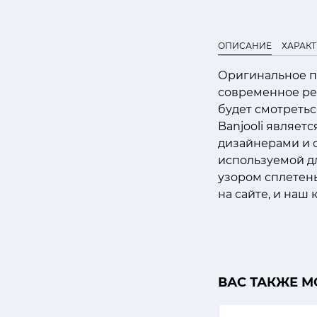
ОПИСАНИЕ
ХАРАК
Оригинальное пл
современное реш
будет смотреться
Banjooli являет
дизайнерами и 
используемой дл
узором сплетены
на сайте, и наш
ВАС ТАКЖЕ М