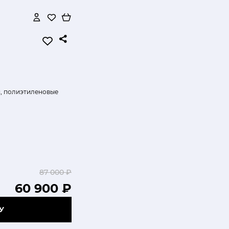
, полиэтиленовые
87 000 ₽
60 900 ₽
У