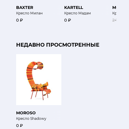
BAXTER
KARTELL
MOROS
Кресло Милан
Кресло Мадам
Кресло 
0 ₽
0 ₽
245 700
НЕДАВНО ПРОСМОТРЕННЫЕ
MOROSO
Кресло Shadowy
0 ₽