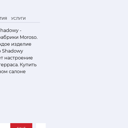
ТИЯ
УСЛУГИ
hadowy -
фабрики Moroso.
ждое изделие
ю Shadowy
ет настроение
терраса. Купить
ном салоне