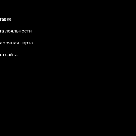
тавка
та лояльности
арочная карта
та сайта