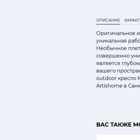
ОПИСАНИЕ
ХАРАК
Оригинальное и
уникальная раб
Необычное плете
совершенно уни
является глубо
вашего простран
outdoor кресло 
Artishome в Сан
ВАС ТАКЖЕ М