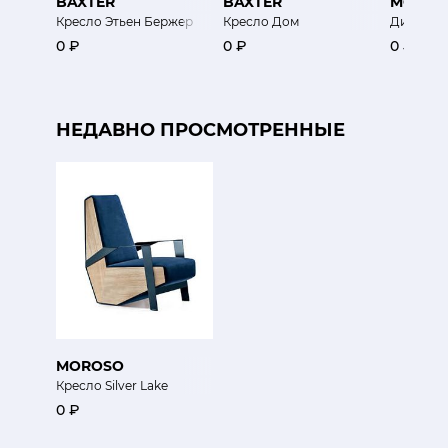
BAXTER
BAXTER
MOROS
Кресло Этьен Бержер
Кресло Дом
Дизайнер
0 ₽
0 ₽
0 ₽
НЕДАВНО ПРОСМОТРЕННЫЕ
MOROSO
Кресло Silver Lake
0 ₽