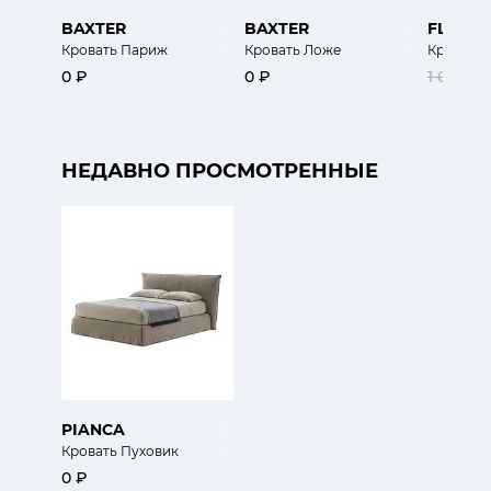
BAXTER
BAXTER
FLEXF
Кровать Париж
Кровать Ложе
Кровать
0 ₽
0 ₽
1 043 7
НЕДАВНО ПРОСМОТРЕННЫЕ
PIANCA
Кровать Пуховик
0 ₽