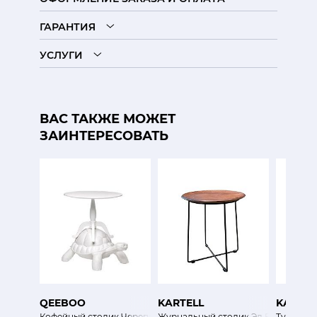
ГАРАНТИЯ
УСЛУГИ
ВАС ТАКЖЕ МОЖЕТ
ЗАИНТЕРЕСОВАТЬ
QEEBOO
KARTELL
KARTEL
Кофейный столик Черепаха несет стол
Журнальный столик Эл Вуд
Тумба-та