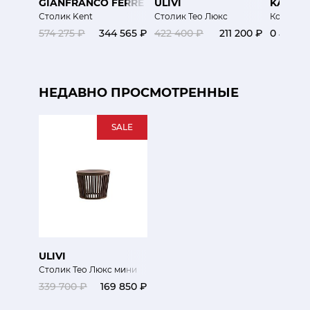
GIANFRANCO FERRE HOME
ULIVI
KARTEL
Столик Kent
Столик Тео Люкс
Кофейный
574 275 ₽
344 565 ₽
422 400 ₽
211 200 ₽
0 ₽
НЕДАВНО ПРОСМОТРЕННЫЕ
SALE
ULIVI
Столик Тео Люкс мини
339 700 ₽
169 850 ₽