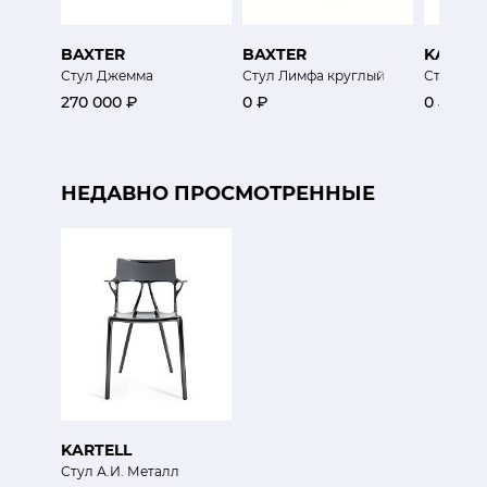
BAXTER
BAXTER
KARTEL
Стул Джемма
Стул Лимфа круглый
Стул Мас
270 000 ₽
0 ₽
0 ₽
НЕДАВНО ПРОСМОТРЕННЫЕ
KARTELL
Стул А.И. Металл