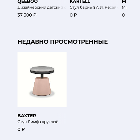
QEEBOO
KARTELL
MINIFO
Дизайнерский детский стул Кролик
Стул барный А.И. Ресайкл
Мягкий с
37 300 ₽
0 ₽
0 ₽
НЕДАВНО ПРОСМОТРЕННЫЕ
BAXTER
Стул Лимфа круглый
0 ₽