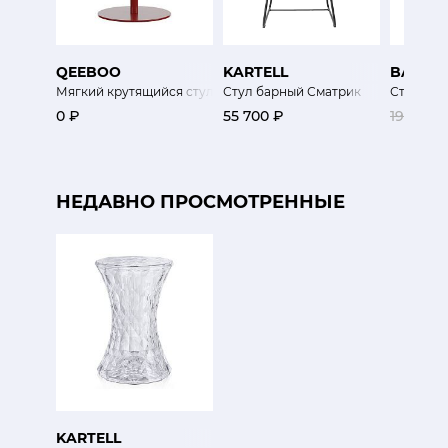
QEEBOO
KARTELL
BAXTE
Мягкий крутящийся стул Поцелуй
Стул барный Сматрик
Стул Де
0 ₽
55 700 ₽
195 000
НЕДАВНО ПРОСМОТРЕННЫЕ
KARTELL