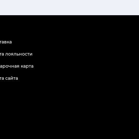
тавка
та лояльности
арочная карта
та сайта