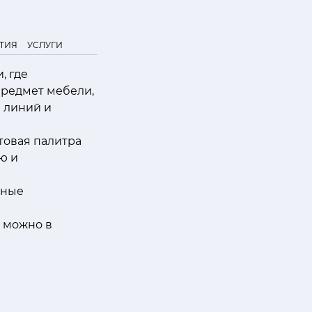
ТИЯ
УСЛУГИ
, где
предмет мебели,
 линий и
товая палитра
ю и
тные
s можно в