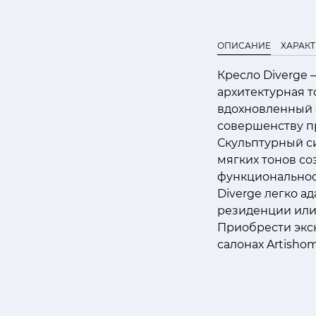
ОПИСАНИЕ
ХАРАК
Кресло Diverge
архитектурная т
вдохновленный 
совершенству п
Скульптурный си
мягких тонов со
функциональнос
Diverge легко а
резиденции или
Приобрести экс
салонах Artisho