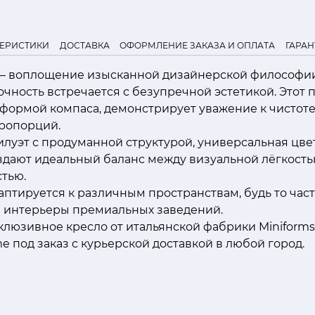
ТЕРИСТИКИ
ДОСТАВКА
ОФОРМЛЕНИЕ ЗАКАЗА И ОПЛАТА
ГАРАН
 — воплощение изысканной дизайнерской философии
очность встречается с безупречной эстетикой. Этот 
формой компаса, демонстрирует уважение к чистоте
ропорций.
луэт с продуманной структурой, универсальная цве
здают идеальный баланс между визуальной лёгкость
тью.
даптируется к различным пространствам, будь то час
 интерьеры премиальных заведений.
клюзивное кресло от итальянской фабрики Miniform
me под заказ с курьерской доставкой в любой город.