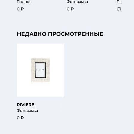
Поднос
Фоторамка
Подставк
0 ₽
0 ₽
61 100 ₽
НЕДАВНО ПРОСМОТРЕННЫЕ
RIVIERE
Фоторамка
0 ₽