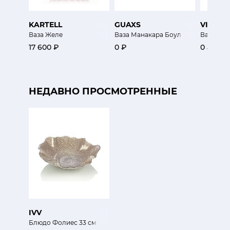
KARTELL
GUAXS
VISTA 
Ваза Желе
Ваза Манакара Боул
Ваза Мал
17 600 ₽
0 ₽
0 ₽
НЕДАВНО ПРОСМОТРЕННЫЕ
IVV
Блюдо Фолиес 33 см