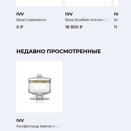
IVV
IVV
IVV
Ваза Седименти
Ваза Бомбей платина 31 см
Блюдо Ф
0 ₽
18 800 ₽
11 500 ₽
НЕДАВНО ПРОСМОТРЕННЫЕ
IVV
Конфетница Авеню Avenue