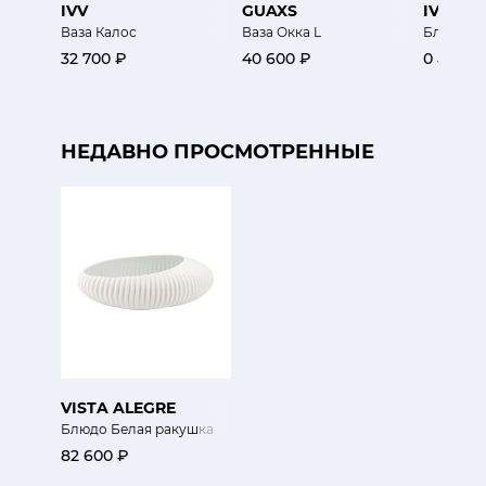
IVV
GUAXS
IVV
Ваза Калос
Ваза Окка L
Блюдо Б
32 700 ₽
40 600 ₽
0 ₽
НЕДАВНО ПРОСМОТРЕННЫЕ
VISTA ALEGRE
Блюдо Белая ракушка
82 600 ₽