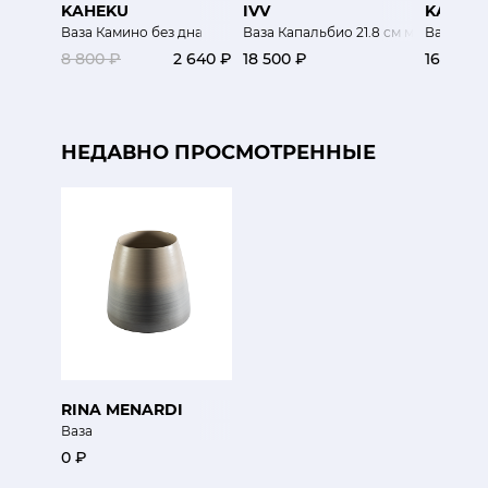
KAHEKU
IVV
KARTEL
Ваза Камино без дна
Ваза Капальбио 21.8 см матовая
Ваза Окр
8 800 ₽
2 640 ₽
18 500 ₽
16 200 
НЕДАВНО ПРОСМОТРЕННЫЕ
RINA MENARDI
Ваза
0 ₽