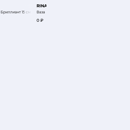
RINA MENARDI
KARTELL
 Бриллиант 15 см
Ваза
Ваза Окра голубая
0 ₽
14 900 ₽