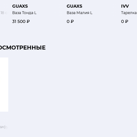
GUAXS
GUAXS
IVV
 18 см
Ваза Тонда L
Ваза Малия L
Тарелка
31 500 ₽
0 ₽
0 ₽
ОСМОТРЕННЫЕ
кифунки