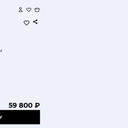
и
59 800 ₽
У