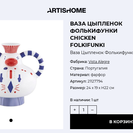
ВАЗА ЦЫПЛЕНОК
ФОЛЬКИФУНКИ
CHICKEN
FOLKIFUNKI
Ваза Цыпленок Фолькифунк
Фабрика:
Vista Alegre
Страна:
Португалия
Материал:
фарфор
Артикул:
21127794
Размер:
24 х 19 х Н22 см
В наличии:
1 шт
+
–
В КОРЗИН