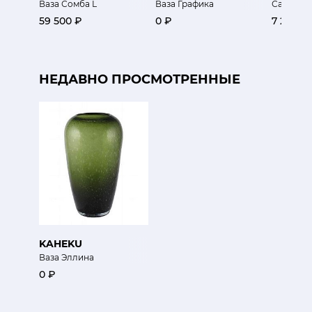
Ваза Сомба L
Ваза Графика
Салатни
59 500 ₽
0 ₽
7 250 ₽
НЕДАВНО ПРОСМОТРЕННЫЕ
KAHEKU
Ваза Эллина
0 ₽