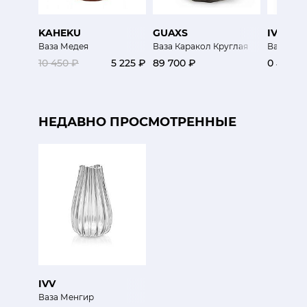
KAHEKU
GUAXS
IVV
Ваза Медея
Ваза Каракол Круглая
Ваза Риа
10 450 ₽
5 225 ₽
89 700 ₽
0 ₽
НЕДАВНО ПРОСМОТРЕННЫЕ
IVV
Ваза Менгир