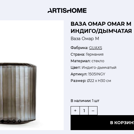
ВАЗА ОМАР OMAR M
ИНДИГО/ДЫМЧАТАЯ
Ваза Омар M
Фабрика:
GUAXS
Страна:
Германия
Материал:
стекло
Цвет:
Индиго-дымчатый
Артикул:
1505INGY
Размер:
Ø22 х Н30 см
В наличии:
1 шт
+
–
В КОРЗИН