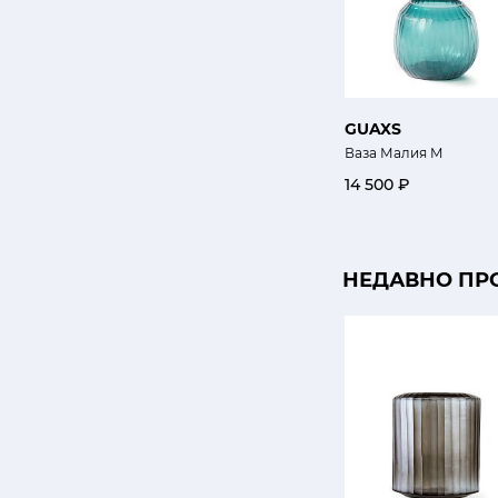
GUAXS
Ваза Малия M
14 500 ₽
НЕДАВНО ПР