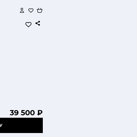
39 500 ₽
У