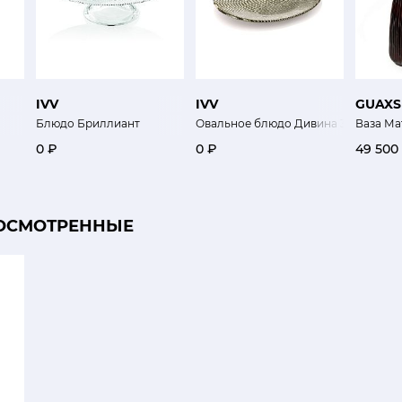
IVV
IVV
GUAXS
Блюдо Бриллиант
Овальное блюдо Дивина 33 х 39 см
Ваза Ма
0 ₽
0 ₽
49 500
ОСМОТРЕННЫЕ