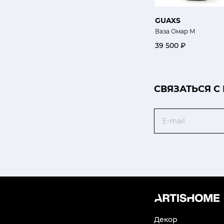
GUAXS
Ваза Омар M
39 500 ₽
CВЯЗАТЬСЯ С
Email
Декор