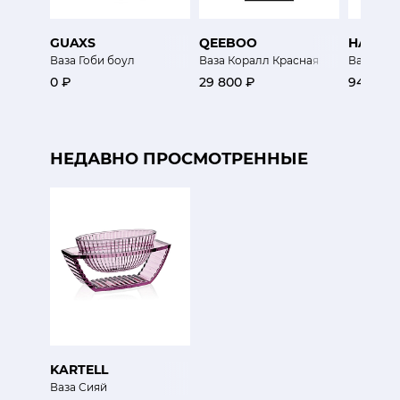
GUAXS
QEEBOO
HAVIL
Ваза Гоби боул
Ваза Коралл Красная
Ваза Бес
0 ₽
29 800 ₽
94 650 
НЕДАВНО ПРОСМОТРЕННЫЕ
KARTELL
Ваза Сияй