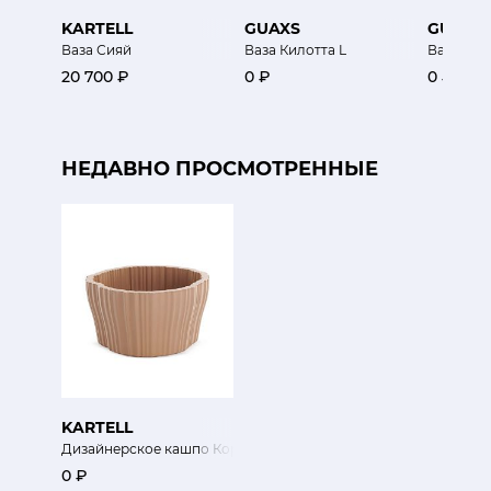
KARTELL
GUAXS
GUAXS
Ваза Сияй
Ваза Килотта L
Ваза Ма
20 700 ₽
0 ₽
0 ₽
НЕДАВНО ПРОСМОТРЕННЫЕ
KARTELL
Дизайнерское кашпо Кортеза
0 ₽