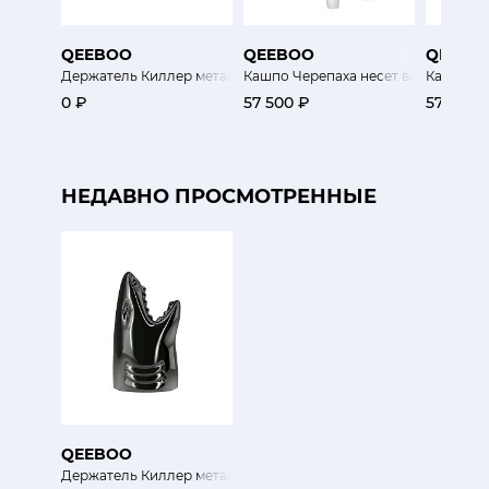
QEEBOO
QEEBOO
QEEBO
Держатель Киллер металлический
Кашпо Черепаха несет вазон
Кашпо Че
0 ₽
57 500 ₽
57 500 
НЕДАВНО ПРОСМОТРЕННЫЕ
QEEBOO
Держатель Киллер металлический