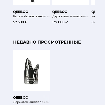
QEEBOO
QEEBOO
QEEBO
Кашпо Черепаха несет вазон
Держатель Киллер металлический
Книгодер
57 500 ₽
137 000 ₽
0 ₽
НЕДАВНО ПРОСМОТРЕННЫЕ
QEEBOO
Держатель Киллер металлический