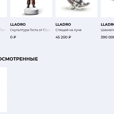
LLADRO
LLADRO
LLADR
 Лимитированный выпуск
Скульптура Гость от Гэри Бэйсман (ограниченная серия)
Спящий на луне
Шахмат
0 ₽
45 200 ₽
390 00
ОСМОТРЕННЫЕ