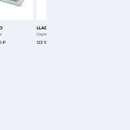
O
LLADRO
LLADRO
ы
Скульптура Женский торс
Сульптура Носорог
0 ₽
123 100 ₽
131 500 ₽