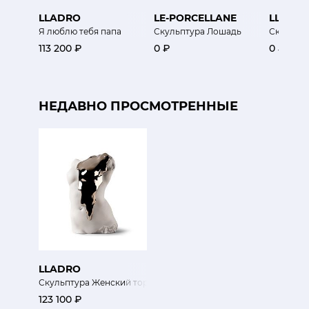
LLADRO
LE-PORCELLANE
LLADR
Я люблю тебя папа
Скульптура Лошадь
Скульпту
113 200 ₽
0 ₽
0 ₽
НЕДАВНО ПРОСМОТРЕННЫЕ
LLADRO
Скульптура Женский торс
123 100 ₽