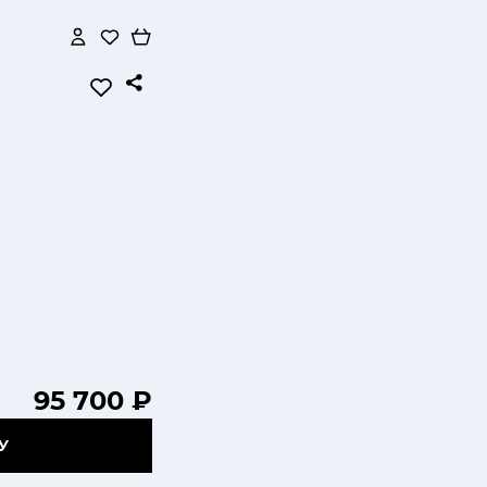
95 700 ₽
У