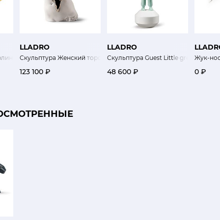
LLADRO
LLADRO
LLADR
рлин
Скульптура Женский торс
Скульптура Guest Little green
Жук-но
123 100 ₽
48 600 ₽
0 ₽
ОСМОТРЕННЫЕ