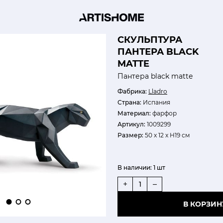
СКУЛЬПТУРА
ПАНТЕРА BLACK
MATTE
Пантера black matte
Фабрика:
Lladro
Страна:
Испания
Материал:
фарфор
Артикул:
1009299
Размер:
50 x 12 x H19 см
В наличии:
1 шт
+
–
В КОРЗИН