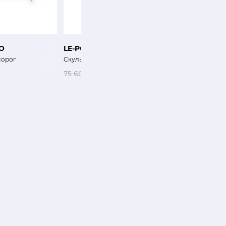
O
LE-PORCELLANE
LLADRO
сорог
Скульптура Тукан
Сущность жизни
75 600 ₽
60 480 ₽
175 500 ₽