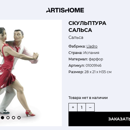
СКУЛЬПТУРА
САЛЬСА
Сальса
Фабрика:
Lladro
Страна:
Испания
Материал:
фарфор
Артикул:
01009146
Размер:
28 х 21 х H35 см
Товара нет в наличии
+
–
ЗАКАЗАТ