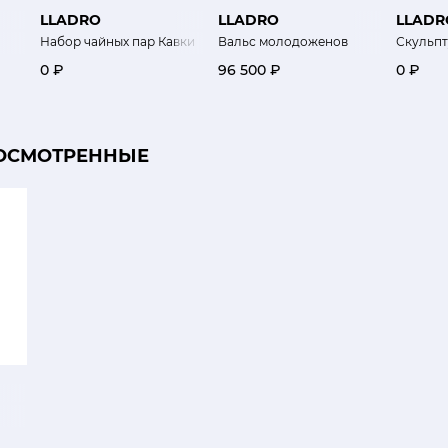
LLADRO
LLADRO
LLADR
Набор чайных пар Кавки
Вальс молодоженов
Скульпт
0 ₽
96 500 ₽
0 ₽
ОСМОТРЕННЫЕ