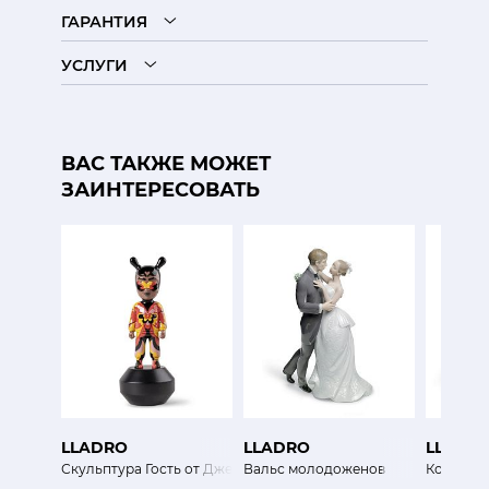
ГАРАНТИЯ
УСЛУГИ
ВАС ТАКЖЕ МОЖЕТ
ЗАИНТЕРЕСОВАТЬ
LLADRO
LLADRO
LLADR
Скульптура Гость от Джейд (мини)
Вальс молодоженов
Котенок 