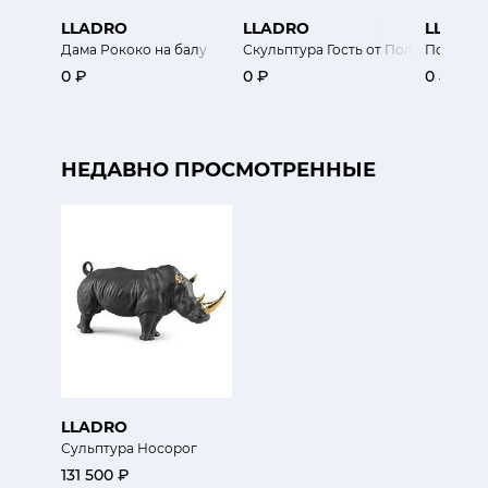
LLADRO
LLADRO
LLADR
Дама Рококо на балу
Скульптура Гость от Пол Смит (огр
Полетели
0 ₽
0 ₽
0 ₽
НЕДАВНО ПРОСМОТРЕННЫЕ
LLADRO
Сульптура Носорог
131 500 ₽