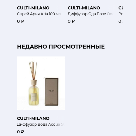
CULTI-MILANO
CULTI-MILANO
CULTI-
Спрей Ария Aria 100 мл
Диффузор Ода Розе Ode Rosae 250
Рефил Ли
0 ₽
0 ₽
0 ₽
НЕДАВНО ПРОСМОТРЕННЫЕ
CULTI-MILANO
Диффузор Вода Acqua 500мл
0 ₽