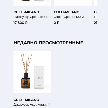
CULTI-MILANO
CULTI-MILANO
BAOBA
Диффузор Средиземноморский Mediterranea 500мл
Спрей Эра Era 100 мл
Диффузо
17 800 ₽
0 ₽
21 800 
НЕДАВНО ПРОСМОТРЕННЫЕ
CULTI-MILANO
Диффузор Аква Aqqua 500мл