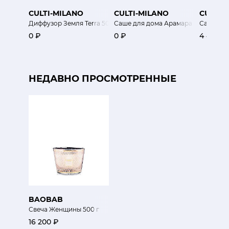
CULTI-MILANO
CULTI-MILANO
CULTI-
Диффузор Земля Terra 500мл
Саше для дома Арамара Aramara
Саше для
0 ₽
0 ₽
4 400 ₽
НЕДАВНО ПРОСМОТРЕННЫЕ
BAOBAB
Свеча Женщины 500 г
16 200 ₽