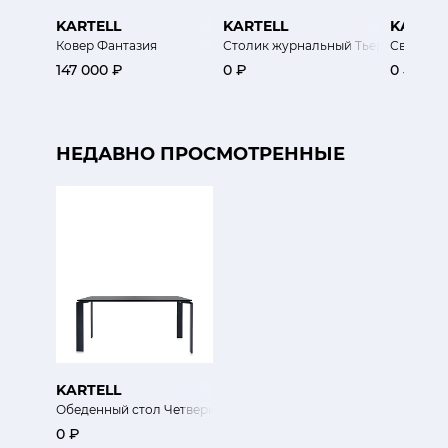
KARTELL
KARTELL
KARTEL
Ковер Фантазия
Столик журнальный Тьерри 45хh45
Светиль
147 000 ₽
0 ₽
0 ₽
НЕДАВНО ПРОСМОТРЕННЫЕ
KARTELL
Обеденный стол Четверка
0 ₽