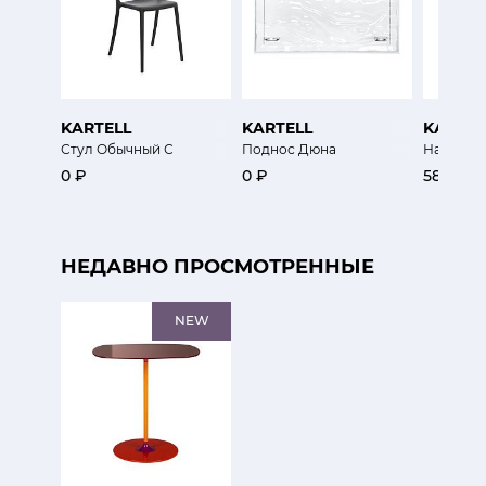
KARTELL
KARTELL
KARTEL
Стул Обычный С
Поднос Дюна
Настольн
0 ₽
0 ₽
58 500 
НЕДАВНО ПРОСМОТРЕННЫЕ
NEW