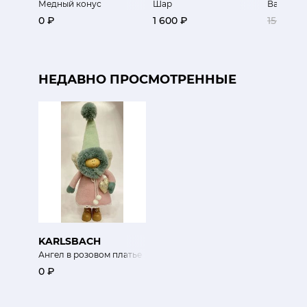
Медный конус
Шар
Ваза Cra
0 ₽
1 600 ₽
15 000 
НЕДАВНО ПРОСМОТРЕННЫЕ
KARLSBACH
Ангел в розовом платье
0 ₽