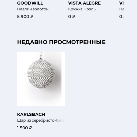
GOODWILL
VISTA ALEGRE
VISTA 
Павлин золотой
Кружка Ноэль
Набор ко
5 900 ₽
0 ₽
0 ₽
НЕДАВНО ПРОСМОТРЕННЫЕ
KARLSBACH
Шар из серебристо-белого бисера
1 500 ₽