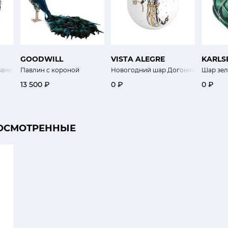
GOODWILL
VISTA ALEGRE
KARLS
зами
Павлин с короной
Новогодний шар Догоняя здвезды
Шар зел
13 500 ₽
0 ₽
0 ₽
ОСМОТРЕННЫЕ