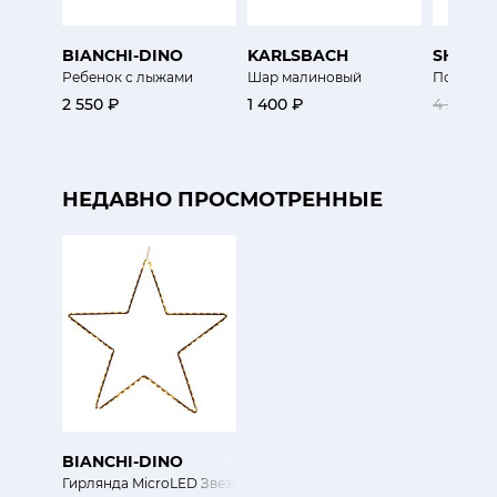
BIANCHI-DINO
KARLSBACH
SHISHI
Ребенок с лыжами
Шар малиновый
Подсвеч
2 550 ₽
1 400 ₽
4 200 ₽
НЕДАВНО ПРОСМОТРЕННЫЕ
BIANCHI-DINO
Гирлянда MicroLED Звезда 58 см