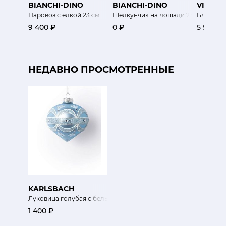
BIANCHI-DINO
BIANCHI-DINO
VISTA 
Паровоз с елкой 23 см
Щелкунчик на лошади 23хh28 см
Блюдо де
9 400 ₽
0 ₽
5 500 ₽
НЕДАВНО ПРОСМОТРЕННЫЕ
KARLSBACH
Луковица голубая с белым узором
1 400 ₽