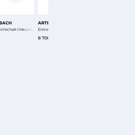
BACH
ARTEL
KARLSBACH
отистый глянцевый с блестками
Елочная игрушка Девочка с мишкой ретро
Ангел в розовом плат
8 700 ₽
0 ₽