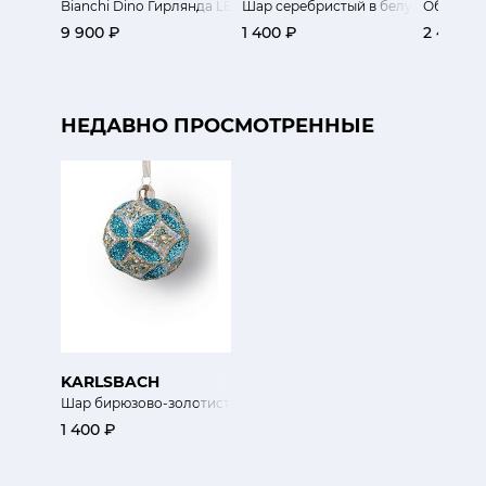
Bianchi Dino Гирлянда LED Цветок черный 40 см
Шар серебристый в белую сеточку
Обезьян
9 900 ₽
1 400 ₽
2 400 ₽
НЕДАВНО ПРОСМОТРЕННЫЕ
KARLSBACH
Шар бирюзово-золотистый
1 400 ₽