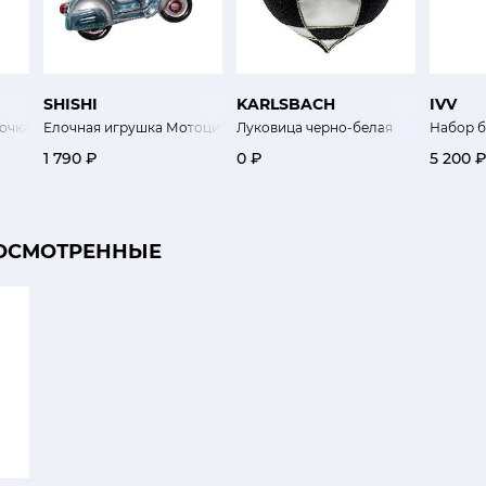
SHISHI
KARLSBACH
IVV
очка с мишкой
Елочная игрушка Мотоцикл
Луковица черно-белая
Набор б
1 790 ₽
0 ₽
5 200 
ОСМОТРЕННЫЕ