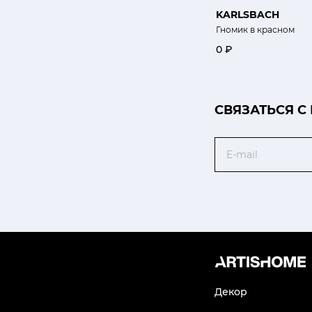
KARLSBACH
Гномик в красном
0 ₽
CВЯЗАТЬСЯ С
Email
Декор