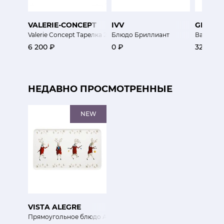
VALERIE-CONCEPT
IVV
GRIFF
Valerie Concept Тарелка 26 см Экзо
Блюдо Бриллиант
Ваза Арл
6 200 ₽
0 ₽
32 800 
НЕДАВНО ПРОСМОТРЕННЫЕ
NEW
VISTA ALEGRE
Прямоугольное блюдо Ангелы